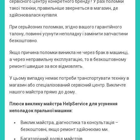
сервісного центру конкретного бренду? У разі поломки
такої техніки, правильніше звернеться в магазин, де
здійснювалася купівля.
При серьйозних поломках, згідно вашого гарантійного
талону, повинні усунути неполадку і замінити запчастини
безкоштовно.
Якщо причина поломки виникла не через брак в машинці,
а через неправильну експлуатацію, то в безкоштовному
ремонті швидше за все відмовлять.
У цьому випадку немає потреби транспортувати техніку в
магазин або спеціалізований сервісний центр. Викличте
нашого майстра прямо до дому.
Плюси виклику майстра HelpService для усунення
неполадок пральної машини:
Виклик майстра, діагностика та консультація –
безкоштовні, якщо ремонт здійснюємо ми.
Багаторічний досвід майстрів.