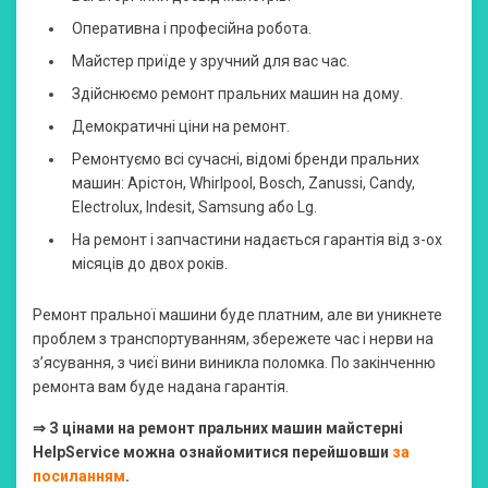
Оперативна і професійна робота.
Майстер приїде у зручний для вас час.
Здійснюємо ремонт пральних машин на дому.
Демократичні ціни на ремонт.
Ремонтуємо всі сучасні, відомі бренди пральних
машин: Арістон, Whirlpool, Bosch, Zanussi, Candy,
Electrolux, Indesit, Samsung або Lg.
На ремонт і запчастини надається гарантія від з-ох
місяців до двох років.
Ремонт пральної машини буде платним, але ви уникнете
проблем з транспортуванням, збережете час і нерви на
з’ясування, з чиєї вини виникла поломка. По закінченню
ремонта вам буде надана гарантія.
⇒ З цінами на ремонт пральних машин майстерні
HelpService можна ознайомитися перейшовши
за
посиланням
.