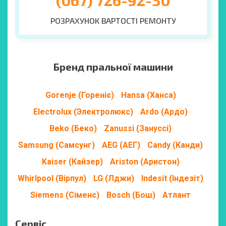
РОЗРАХУНОК ВАРТОСТІ РЕМОНТУ
Бренд пральної машини
Gorenje (Гореніє)
Hansa (Ханса)
Electrolux (Электролюкс)
Ardo (Ардо)
Beko (Беко)
Zanussi (Зануссі)
Samsung (Самсунг)
AEG (АЕГ)
Candy (Канди)
Kaiser (Кайзер)
Ariston (Аристон)
Whirlpool (Вірпул)
LG (Лджи)
Indesit (Індезіт)
Siemens (Сіменс)
Bosch (Бош)
Атлант
Сервіс