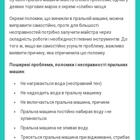
деяких торгових марок є окремі «слабкі» місця.
Окремі поломки, що виникли в пральній машині, можна
виправити самостійно, проте для більшості
несправностей потрібно залучити майстра через
складність роботи і необхідності певних інструментів. До
того ж, якщо ви самостійно усуньте проблему, важливо
виявити причину, яка спричинила цю поломку.
Поширені проблеми, поломки і несправності пральних
машин:
Не нагрівається вода (несправний тен).
Не надходить вода в пральну машинку.
Не включається пральна машина, причини.
Пральна машина постійно набирає воду і не
зупиняється.
Пральна машина не зливає воду.
Трясеться пральна машина при віджиманні, стрибає.