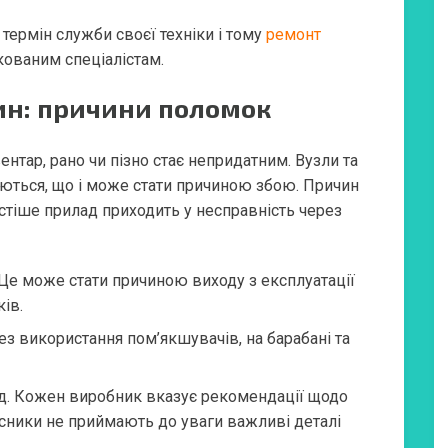
термін служби своєї техніки і тому
ремонт
кованим спеціалістам.
н: причини поломок
ентар, рано чи пізно стає непридатним. Вузли та
уються, що і може стати причиною збою. Причин
стіше прилад приходить у несправність через
Це може стати причиною виходу з експлуатації
ів.
ез використання пом’якшувачів, на барабані та
яд. Кожен виробник вказує рекомендації щодо
сники не приймають до уваги важливі деталі