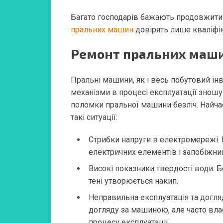
Багато господарів бажають продовжити 
пральних машин
довірять лише кваліфі
Ремонт пральних маши
Пральні машини, як і весь побутовий інв
механізми в процесі експлуатації знош
поломки пральної машини безліч. Найча
такі ситуації:
Стрибки напруги в електромережі. 
електричних елементів і запобіжник
Високі показники твердості води. Б
тені утворюється накип.
Неправильна експлуатація та догл
догляду за машиною, але часто вла
процесу експлуатації.