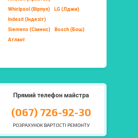
Whirlpool (Вірпул)
LG (Лджи)
Indesit (Індезіт)
Siemens (Сіменс)
Bosch (Бош)
Атлант
Прямий телефон майстра
(067) 726-92-30
РОЗРАХУНОК ВАРТОСТІ РЕМОНТУ