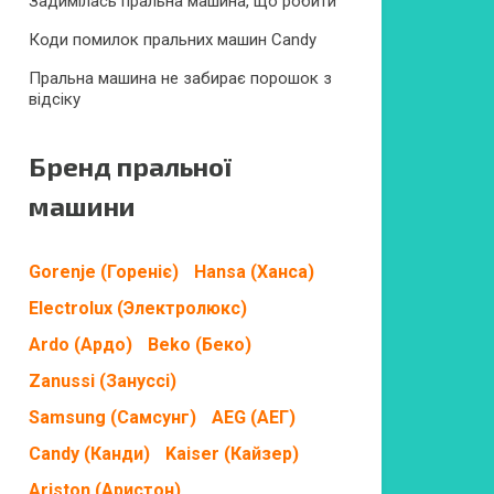
Задимілась пральна машина, що робити
Коди помилок пральних машин Candy
Пральна машина не забирає порошок з
відсіку
Бренд пральної
машини
Gorenje (Гореніє)
Hansa (Ханса)
Electrolux (Электролюкс)
Ardo (Ардо)
Beko (Беко)
Zanussi (Зануссі)
Samsung (Самсунг)
AEG (АЕГ)
Candy (Канди)
Kaiser (Кайзер)
Ariston (Аристон)