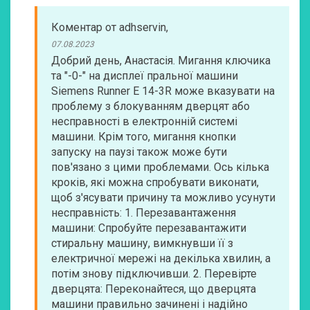
Коментар
от
adhservin
,
07.08.2023
Добрий день, Анастасія. Мигання ключика
та "-0-" на дисплеї пральної машини
Siemens Runner E 14-3R може вказувати на
проблему з блокуванням дверцят або
несправності в електронній системі
машини. Крім того, мигання кнопки
запуску на паузі також може бути
пов'язано з цими проблемами. Ось кілька
кроків, які можна спробувати виконати,
щоб з'ясувати причину та можливо усунути
несправність: 1. Перезавантаження
машини: Спробуйте перезавантажити
стиральну машину, вимкнувши її з
електричної мережі на декілька хвилин, а
потім знову підключивши. 2. Перевірте
дверцята: Переконайтеся, що дверцята
машини правильно зачинені і надійно