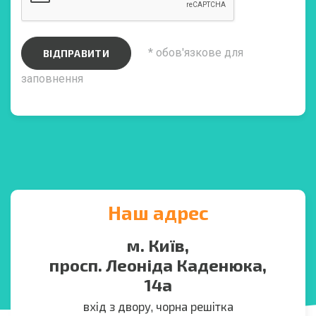
* обов'язкове для
ВІДПРАВИТИ
заповнення
Наш адрес
м. Київ,
просп. Леоніда Каденюка,
14а
вхід з двору, чорна решітка