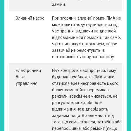
заміни.
Зливний насос
При згорянні зливної помпи ПМА не
може злити воду і зупиняється під
час прання, видаючи на дисплей
відповідний код помилки. Так само,
як і в випадку з нагрівачем, насос
зазвичай не ремонтують, а
встановлюють нову запчастину.
Електронний
ЕБУ контролює всі процеси, тому
блок
будь-яка проблема з ПМА може
управління
статися через несправність цього
блоку: самостійно перемикає
режими, зовсім не вмикається, не
реагує на кнопки, обороти
віджимання не відповідають
заданим тощо. В залежності від
того, що саме сталося, потрібна або
перепрошивка, або ремонт (якщо