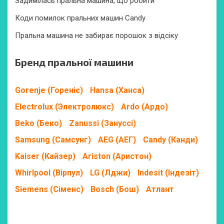
Задимілась пральна машина, що робити
Коди помилок пральних машин Candy
Пральна машина не забирає порошок з відсіку
Бренд пральної машини
Gorenje (Гореніє)
Hansa (Ханса)
Electrolux (Электролюкс)
Ardo (Ардо)
Beko (Беко)
Zanussi (Зануссі)
Samsung (Самсунг)
AEG (АЕГ)
Candy (Канди)
Kaiser (Кайзер)
Ariston (Аристон)
Whirlpool (Вірпул)
LG (Лджи)
Indesit (Індезіт)
Siemens (Сіменс)
Bosch (Бош)
Атлант