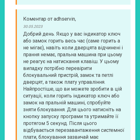
Коментар
от
adhservin
,
30.05.2023
Добрий день. Якщо у вас індикатор ключ
або замок горить весь час (саме горить а
не мігає), навіть коли дверцята відчинені і
прання немає, пральна машина при цьому
не реагує на натискання клавіш. У цьому
випадку потрібно перевірити
блокувальний пристрій, замок та петлі
дверцят, а також плату управління.
Найпростіше, що ви можете зробити в цій
ситуації, коли горить індикатор ключ або
замок на пральній машині, спробуйте
зняти блокування. Для цього натисніть на
кнопку запуску програми та утримайте її
протягом 5 секунд. Після цього
відбувається перезавантаження системної
плати, блокування зазвичай має