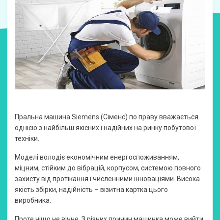
Пральна машина Siemens (Сіменс) по праву вважається
однією з найбільш якісних і надійних на ринку побутової
техніки.
Моделі володіє економічним енергоспоживанням,
міцним, стійким до вібрацій, корпусом, системою повного
захисту від протікання і численними інноваціями. Висока
якість збірки, надійність – візитна картка цього
виробника.
Проте ніщо не вічне. З різних причин машинка може вийти