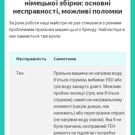
німецької збірки: основні
несправності, можливі поломки
За роки роботи наші майстри не раз стикалися з різними
проблемами пральних машин цього бренду. Найчастіше в
них ламаються такі вузли:
Несправність
Симптоми
Тен
Пральна машина не нагріває воду,
б’ється струмом, вибиває УЗО або
гріє воду занадто довго. Можливі
пробою ізоляції (гріє, але б’ється
струмом), накип на нагрівальному
елементі (нагрів довше, ніж
належить) або перегорання спіралі
(не нагріває воду зовсім). Яка б не
була причина, несправний ТЕН
ремонту не підлягає і потребує