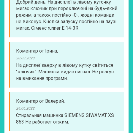
Добрий день. На дисплеї в лівому куточку
мигає ключик при переключені на будь-який
режим, а також постійно -0-, жодні команди
не виконує. Кнопка запуску постійно на паузі
мигає. Сіменс runner E 14-3R
Коментар
от
Ірина
,
28.03.2023
На дисплеї зверху в лівому кутку світиться
"ключик". Машинка видає сигнал. Не реагує
на вмикання програми.
Коментар
от
Валерий
,
24.06.2022
Стиральная машинка SIEMENS SIWAMAT XS
863 Не работает отжим.