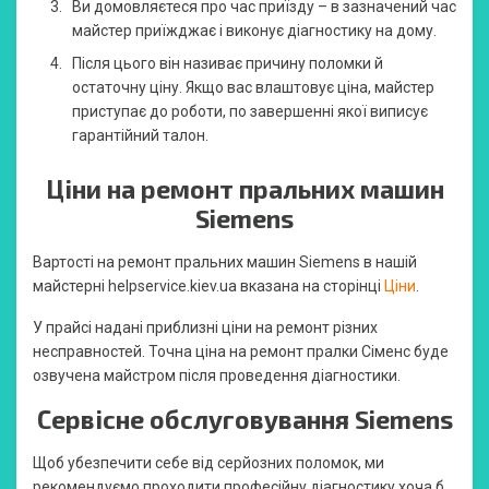
Ви домовляєтеся про час приїзду – в зазначений час
майстер приїжджає і виконує діагностику на дому.
Після цього він називає причину поломки й
остаточну ціну. Якщо вас влаштовує ціна, майстер
приступає до роботи, по завершенні якої виписує
гарантійний талон.
Ціни на ремонт пральних машин
Siemens
Вартості на ремонт пральних машин Siemens в нашій
майстерні helpservice.kiev.ua вказана на сторінці
Ціни
.
У прайсі надані приблизні ціни на ремонт різних
несправностей. Точна ціна на ремонт пралки Сіменс буде
озвучена майстром після проведення діагностики.
Сервісне обслуговування Siemens
Щоб убезпечити себе від серйозних поломок, ми
рекомендуємо проходити професійну діагностику хоча б