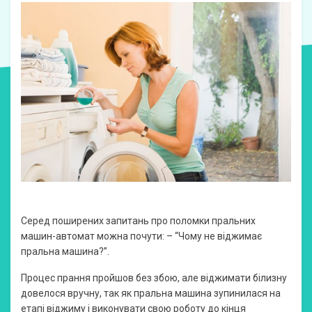
Серед поширених запитань про поломки пральних
машин-автомат можна почути: – “Чому не віджимає
пральна машина?”.
Процес прання пройшов без збою, але віджимати білизну
довелося вручну, так як пральна машина зупинилася на
етапі віджиму і виконувати свою роботу до кінця