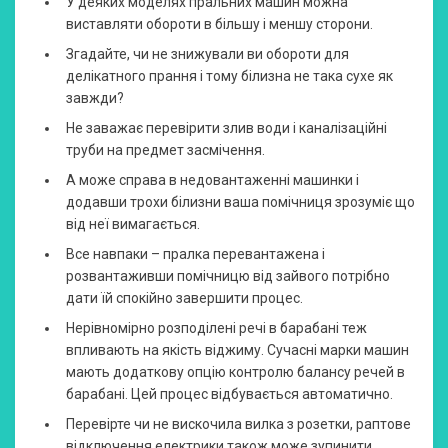
У деяких моделях пральних машин можна
виставляти обороти в більшу і меншу сторони.
Згадайте, чи не знижували ви обороти для
делікатного прання і тому білизна не така сухе як
завжди?
Не заважає перевірити злив води і каналізаційні
труби на предмет засмічення.
А може справа в недовантаженні машинки і
додавши трохи білизни ваша помічниця зрозуміє що
від неї вимагається.
Все навпаки – пралка перевантажена і
розвантаживши помічницю від зайвого потрібно
дати їй спокійно завершити процес.
Нерівномірно розподілені речі в барабані теж
впливають на якість віджиму. Сучасні марки машин
мають додаткову опцію контролю балансу речей в
барабані. Цей процес відбувається автоматично.
Перевірте чи не вискочила вилка з розетки, раптове
відключення електрики також може зупинити