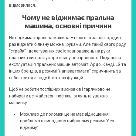
відмовилася.
Чому не віджимає пральна
машина, основні причини
Не віджимає пральна машина – нічого страшного, один
раз віджати білизну можна і руками. Але такий свого роду
“страйк” і делегування своїх повноважень на руки
власника сигналізує про появу несправності. Подальша
експлуатація пральних машин автомат: Ардо, Канді, LG та
інших брендів, в режимі “напівавтомата” спричинить за
собою вихід з ладу багатьох функцій.
Щоб не робити поспішних висновків і гарячково не
набирати всі майстерні поспіль, огляньте уважно
машинку:
Можливо до поломки це не має відношення і
проблема в випадково вибраному режимі “без
віджиму”.