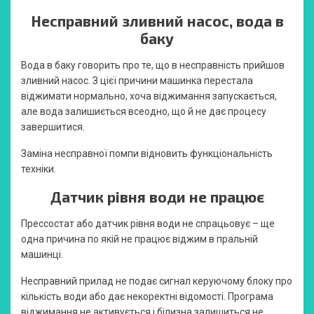
Несправний зливний насос, вода в
баку
Вода в баку говорить про те, що в несправність прийшов
зливний насос. З цієї причини машинка перестала
віджимати нормально, хоча віджимання запускається,
але вода залишиється всеодно, що й не дає процесу
завершитися.
Заміна несправної помпи відновить функціональність
техніки.
Датчик рівня води не працює
Прессостат або датчик рівня води не спрацьовує – ще
одна причина по якій не працює віджим в пральній
машинці.
Несправний прилад не подає сигнал керуючому блоку про
кількість води або дає некоректні відомості. Програма
віджимання не активується і білизна залишиться не