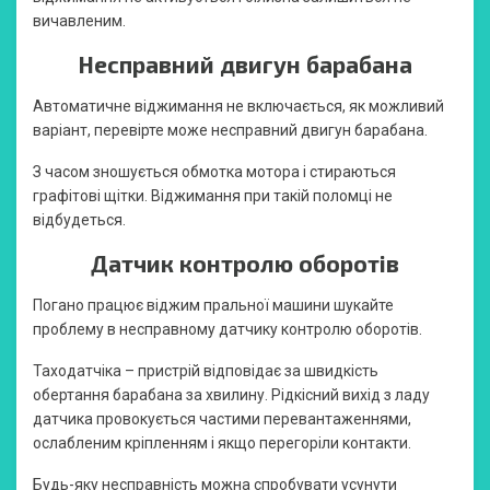
вичавленим.
Несправний двигун барабана
Автоматичне віджимання не включається, як можливий
варіант, перевірте може несправний двигун барабана.
З часом зношується обмотка мотора і стираються
графітові щітки. Віджимання при такій поломці не
відбудеться.
Датчик контролю оборотів
Погано працює віджим пральної машини шукайте
проблему в несправному датчику контролю оборотів.
Таходатчіка – пристрій відповідає за швидкість
обертання барабана за хвилину. Рідкісний вихід з ладу
датчика провокується частими перевантаженнями,
ослабленим кріпленням і якщо перегоріли контакти.
Будь-яку несправність можна спробувати усунути