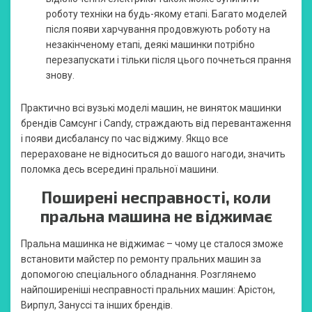
роботу техніки на будь-якому етапі. Багато моделей
після появи харчування продовжують роботу на
незакінченому етапі, деякі машинки потрібно
перезапускати і тільки після цього почнеться прання
знову.
Практично всі вузькі моделі машин, не виняток машинки
брендів Самсунг і Candy, страждають від перевантаження
і появи дисбалансу по час віджиму. Якщо все
перераховане не відноситься до вашого нагоди, значить
поломка десь всередині пральної машини.
Поширені несправності, коли
пральна машина не віджимає
Пральна машинка не віджимає – чому це сталося зможе
встановити майстер по ремонту пральних машин за
допомогою спеціального обладнання. Розглянемо
найпоширеніші несправності пральних машин: Арістон,
Вирпул, Зануссі та інших брендів.