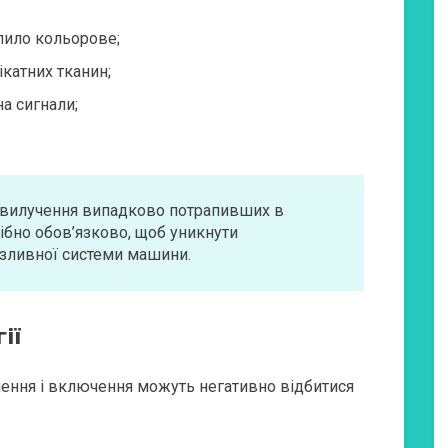
пило кольорове;
катних тканин;
на сигнали;
 вилучення випадково потрапивших в
ібно обов’язково, щоб уникнути
 зливної системи машини.
ії
чення і включення можуть негативно відбитися