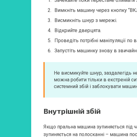
Зачекайте поки перестане блимати 
Вимкніть машину через кнопку “В
Висмикніть шнур з мережі.
Відкрийте дверцята.
Проведіть потрібні маніпуляції по в
Запустіть машинку знову в звичай
Не висмикуйте шнур, заздалегідь н
можна робити тільки в екстреній с
системний збій і заблокувати машин
Внутрішній збій
Якщо пральна машина зупиняється під ча
зупиняється на полосканні – машина поси