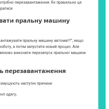
потрібно перезавантаження. Як правильно це
ратися.
вати пральну машину
вантажувати пральну машину автомат?”, якщо
оботу, а потім запустити новий процес. Але
рміново виконати перезапуск пральної машини
ь перезавантаження
змушують наступні причини:
нт одягу;