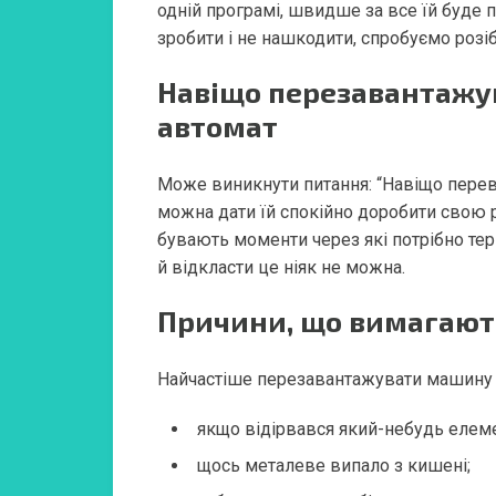
одній програмі, швидше за все їй буде 
зробити і не нашкодити, спробуємо розіб
Навіщо перезавантажу
автомат
Може виникнути питання: “Навіщо пере
можна дати їй спокійно доробити свою р
бувають моменти через які потрібно те
й відкласти це ніяк не можна.
Причини, що вимагают
Найчастіше перезавантажувати машину 
якщо відірвався який-небудь елеме
щось металеве випало з кишені;