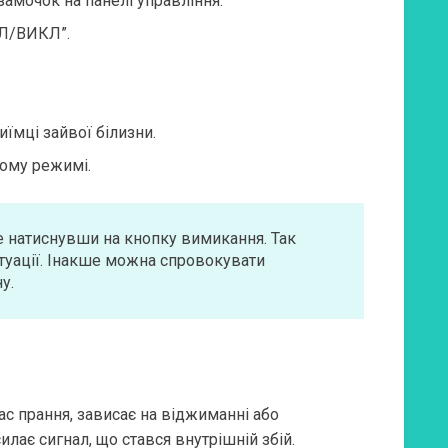
замочок на панелі управління.
КЛ/ВИКЛ”.
иїмці зайвої білизни.
ному режимі.
е натиснувши на кнопку вимикання. Так
итуації. Інакше можна спровокувати
у.
с прання, зависає на віджиманні або
лає сигнал, що стався внутрішній збій.