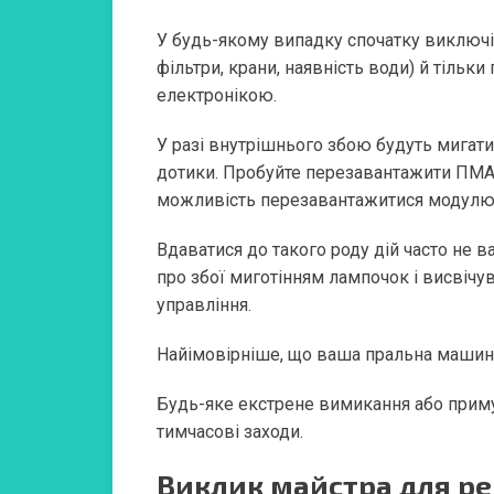
У будь-якому випадку спочатку виключі
фільтри, крани, наявність води) й тільки
електронікою.
У разі внутрішнього збою будуть мигати
дотики. Пробуйте перезавантажити ПМА 
можливість перезавантажитися модулю 
Вдаватися до такого роду дій часто не 
про збої миготінням лампочок і висвічу
управління.
Найімовірніше, що ваша пральна машина
Будь-яке екстрене вимикання або прим
тимчасові заходи.
Виклик майстра для р