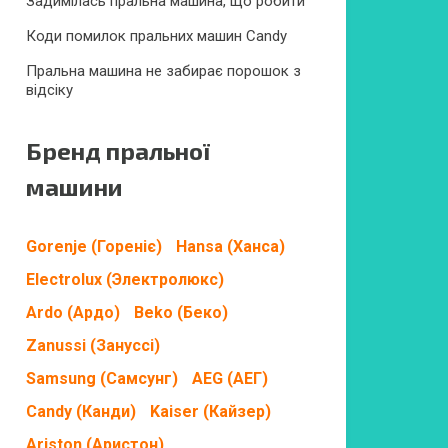
Задимілась пральна машина, що робити
Коди помилок пральних машин Candy
Пральна машина не забирає порошок з
відсіку
Бренд пральної
машини
Gorenje (Гореніє)
Hansa (Ханса)
Electrolux (Электролюкс)
Ardo (Ардо)
Beko (Беко)
Zanussi (Зануссі)
Samsung (Самсунг)
AEG (АЕГ)
Candy (Канди)
Kaiser (Кайзер)
Ariston (Аристон)