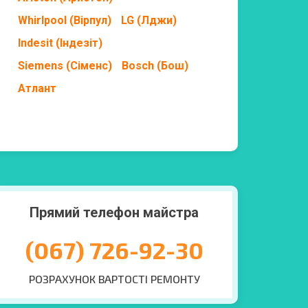
Whirlpool (Вірпул)
LG (Лджи)
Indesit (Індезіт)
Siemens (Сіменс)
Bosch (Бош)
Атлант
Прямий телефон майстра
(067) 726-92-30
РОЗРАХУНОК ВАРТОСТІ РЕМОНТУ