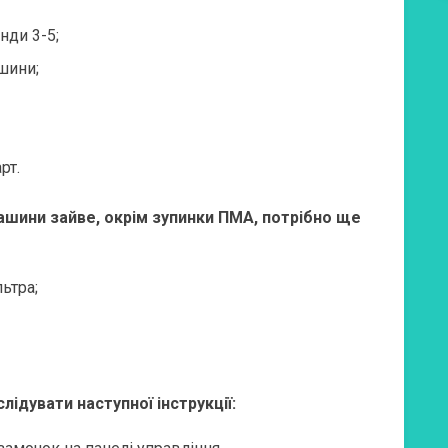
нди 3-5;
шини;
рт.
ашини зайве, окрім зупинки ПМА, потрібно ще
ьтра;
лідувати наступної інструкції: