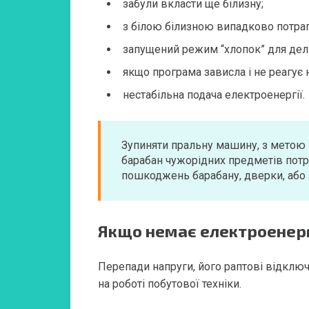
забули вкласти ще білизну;
з білою білизною випадково потра
запущений режим “хлопок” для делі
якщо програма зависла і не реагує 
нестабільна подача електроенергії.
Зупиняти пральну машину, з метою
барабан чужорідних предметів потр
пошкоджень барабану, дверки, або
Якщо немає електроенерг
Перепади напруги, його раптові відклю
на роботі побутової техніки.