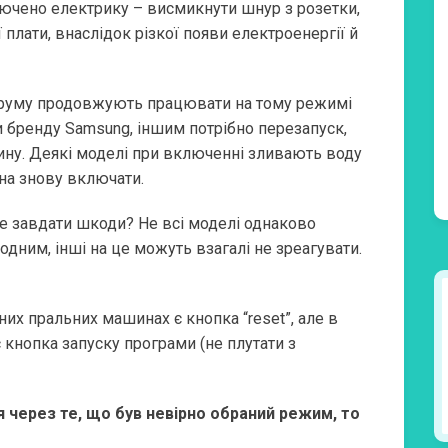
ючено електрику – висмикнути шнур з розетки,
плати, внаслідок різкої появи електроенергії й
струму продовжують працювати на тому режимі
 бренду Samsung, іншим потрібно перезапуск,
ну. Деякі моделі при включенні зливають воду
жна знову включати.
е завдати шкоди? Не всі моделі однаково
одним, інші на це можуть взагалі не зреагувати.
их пральних машинах є кнопка “reset”, але в
 кнопка запуску програми (не плутати з
через те, що був невірно обраний режим, то