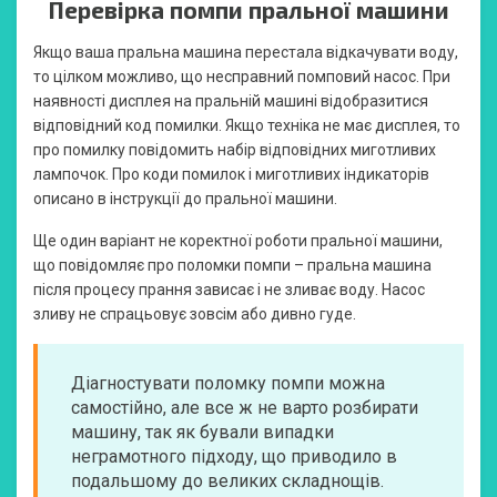
Перевірка помпи пральної машини
Якщо ваша пральна машина перестала відкачувати воду,
то цілком можливо, що несправний помповий насос. При
наявності дисплея на пральній машині відобразитися
відповідний код помилки. Якщо техніка не має дисплея, то
про помилку повідомить набір відповідних миготливих
лампочок. Про коди помилок і миготливих індикаторів
описано в інструкції до пральної машини.
Ще один варіант не коректної роботи пральної машини,
що повідомляє про поломки помпи – пральна машина
після процесу прання зависає і не зливає воду. Насос
зливу не спрацьовує зовсім або дивно гуде.
Діагностувати поломку помпи можна
самостійно, але все ж не варто розбирати
машину, так як бували випадки
неграмотного підходу, що приводило в
подальшому до великих складнощів.