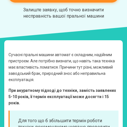
Залиште заявку, щоб точно визначити
несправність вашої пральної машини
Сучасні пральні машини автомат є складним, надійним
пристроєм. Але потрібно визнати, що навіть така техніка
має властивість ломатися. Причини тут різні, можливий
заводський брак, природний знос або неправильна
експлуатація.
При акуратному підході до техніки, замість заявлених
5-10 років, її термін експлуатації може досягти і 15
років.
Для того що б збільшити термін роботи
техніки, рекомендуємо щорічно проводити