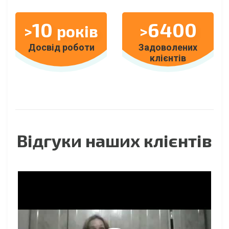
10
6400
>
років
>
Досвід роботи
Задоволених
клієнтів
Відгуки наших клієнтів