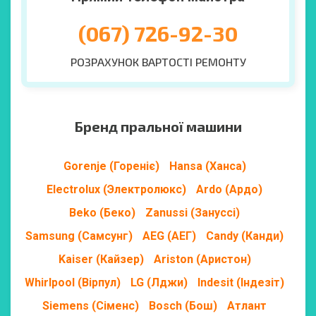
(067) 726-92-30
РОЗРАХУНОК ВАРТОСТІ РЕМОНТУ
Бренд пральної машини
Gorenje (Гореніє)
Hansa (Ханса)
Electrolux (Электролюкс)
Ardo (Ардо)
Beko (Беко)
Zanussi (Зануссі)
Samsung (Самсунг)
AEG (АЕГ)
Candy (Канди)
Kaiser (Кайзер)
Ariston (Аристон)
Whirlpool (Вірпул)
LG (Лджи)
Indesit (Індезіт)
Siemens (Сіменс)
Bosch (Бош)
Атлант