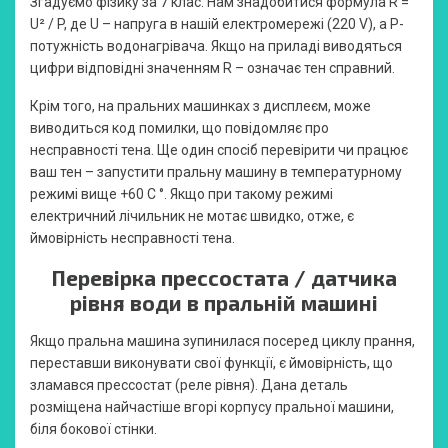
Згадуємо фізику за 7 клас. Нам знадобитися формула R =
U² / P, де U – напруга в нашій електромережі (220 V), а P-
потужність водонагрівача. Якщо на приладі виводяться
цифри відповідні значенням R – означає тен справний.
Крім того, на пральних машинках з дисплеєм, може
виводиться код помилки, що повідомляє про
несправності тена. Ще один спосіб перевірити чи працює
ваш тен – запустити пральну машину в температурному
режимі вище +60 С °. Якщо при такому режимі
електричний лічильник не мотає швидко, отже, є
ймовірність несправності тена.
Перевірка прессостата / датчика
рівня води в пральній машині
Якщо пральна машина зупинилася посеред циклу прання,
переставши виконувати свої функції, є ймовірність, що
зламався прессостат (реле рівня). Дана деталь
розміщена найчастіше вгорі корпусу пральної машини,
біля бокової стінки.