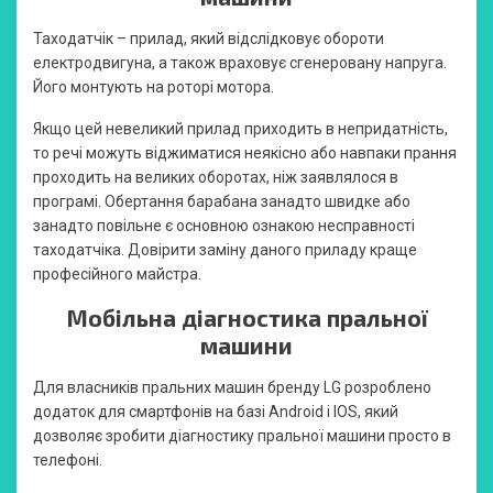
Таходатчік – прилад, який відслідковує обороти
електродвигуна, а також враховує сгенеровану напруга.
Його монтують на роторі мотора.
Якщо цей невеликий прилад приходить в непридатність,
то речі можуть віджиматися неякісно або навпаки прання
проходить на великих оборотах, ніж заявлялося в
програмі. Обертання барабана занадто швидке або
занадто повільне є основною ознакою несправності
таходатчіка. Довірити заміну даного приладу краще
професійного майстра.
Мобільна діагностика пральної
машини
Для власників пральних машин бренду LG розроблено
додаток для смартфонів на базі Android і IOS, який
дозволяє зробити діагностику пральної машини просто в
телефоні.