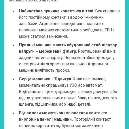
Найчастіше причина ховається в тені.
Вся справа в
його постійному контакті з водою і миючими
засобами. Агресивне середовище пральних
порошків і миючих систематично роз’їдають ТЕН і
може статися замикання.
Пральні машини мають вбудований стабілізатор
напруги – мережевий фільтр.
Розташований він в
задній частині апарату. Через нестабільну подачу
електрики він згорає, і при включенні пральної
машини вилітають пробки.
Серце машинки – її двигун
. Коли він замикає,
моментально спрацьовує УЗО або автомат.
Відбувається це від природного зносу двигуна, або
від потрапила на нього води з бака, пошкодженого
шланга, підшипника, або іншої деталі.
Від вологи можуть окислюватися контакти
кнопок на панелі машинки.
Прогорілий контакт
починає коротити і відбувається замикання.