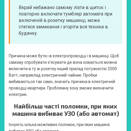
Вкрай небажано самому лізти в щиток і
повторно включати тумблер автомата при
включеній в розетку машинці, може
статися замикання і згоріти вся техніка в
будинку.
Причина може бути і в електропроводці і в машинці. Щоб
самому спробувати з’ясувати де вона ховається можна
включити в ту ж розетку інший прилад потужністю 2500
Ватт, наприклад електричний чайник. Пробки
вибиваються так само, значить причина в електричній
проводці квартири. Проблемну зону зможе визначити
електрик.
Найбільш часті поломки, при яких
машина вибиває УЗО (або автомат)
Існують кілька можливих поломок, при яких машина
вибиває УЗО або автомат: