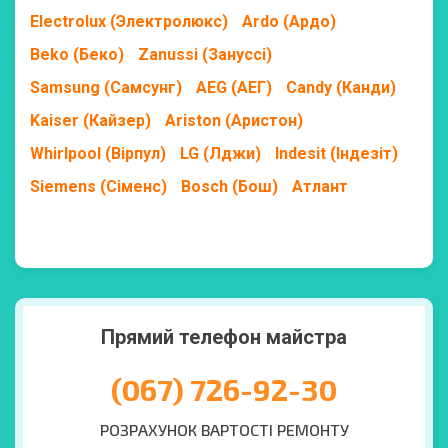
Electrolux (Электролюкс)
Ardo (Ардо)
Beko (Беко)
Zanussi (Зануссі)
Samsung (Самсунг)
AEG (АЕГ)
Candy (Канди)
Kaiser (Кайзер)
Ariston (Аристон)
Whirlpool (Вірпул)
LG (Лджи)
Indesit (Індезіт)
Siemens (Сіменс)
Bosch (Бош)
Атлант
Прямий телефон майстра
(067) 726-92-30
РОЗРАХУНОК ВАРТОСТІ РЕМОНТУ