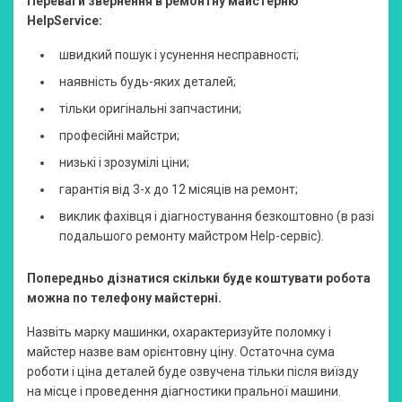
Переваги звернення в ремонтну майстерню
HelpService:
швидкий пошук і усунення несправності;
наявність будь-яких деталей;
тільки оригінальні запчастини;
професійні майстри;
низькі і зрозумілі ціни;
гарантія від 3-х до 12 місяців на ремонт;
виклик фахівця і діагностування безкоштовно (в разі
подальшого ремонту майстром Help-сервіс).
Попередньо дізнатися скільки буде коштувати робота
можна по телефону майстерні.
Назвіть марку машинки, охарактеризуйте поломку і
майстер назве вам орієнтовну ціну. Остаточна сума
роботи і ціна деталей буде озвучена тільки після виїзду
на місце і проведення діагностики пральної машини.