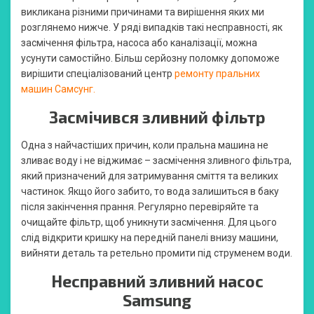
викликана різними причинами та вирішення яких ми
розглянемо нижче. У ряді випадків такі несправності, як
засмічення фільтра, насоса або каналізації, можна
усунути самостійно. Більш серйозну поломку допоможе
вирішити спеціалізований центр
ремонту пральних
машин Самсунг.
Засмічився зливний фільтр
Одна з найчастіших причин, коли пральна машина не
зливає воду і не віджимає – засмічення зливного фільтра,
який призначений для затримування сміття та великих
частинок. Якщо його забито, то вода залишиться в баку
після закінчення прання. Регулярно перевіряйте та
очищайте фільтр, щоб уникнути засмічення. Для цього
слід відкрити кришку на передній панелі внизу машини,
вийняти деталь та ретельно промити під струменем води.
Несправний зливний насос
Samsung