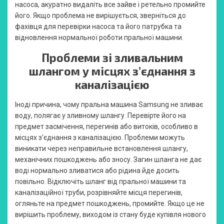
насоса, акуратно видаліть все зайве і ретельно промийте
його. Якщо проблема не вирішується, зверніться до
фахівця для перевірки насоса та його патрубка та
відновлення нормальної роботи пральної машини.
Проблеми зі зливальним
шлангом у місцях з’єднання з
каналізацією
Іноді причина, чому пральна машина Samsung не зливає
воду, полягає у зливному шлангу. Перевірте його на
предмет засмічення, перегинів або витоків, особливо в
місцях з’єднання з каналізацією. Проблеми можуть
виникати через неправильне встановлення шлангу,
механічних пошкоджень або зносу. Загин шланга не дає
воді нормально зливатися або рідина йде досить
повільно. Відключіть шланг від пральної машини та
каналізаційної труби, розрівняйте місця перегинів,
огляньте на предмет пошкоджень, промийте. Якщо це не
вирішить проблему, виходом із стану буде купівля нового