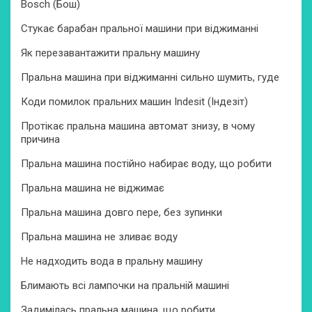
Bosch (Бош)
Стукає барабан пральної машини при віджиманні
Як перезавантажити пральну машину
Пральна машина при віджиманні сильно шумить, гуде
Коди помилок пральних машин Indesit (Індезіт)
Протікає пральна машина автомат знизу, в чому
причина
Пральна машина постійно набирає воду, що робити
Пральна машина не віджимає
Пральна машина довго пере, без зупинки
Пральна машина не зливає воду
Не надходить вода в пральну машину
Блимають всі лампочки на пральній машині
Задимілась пральна машина, що робити