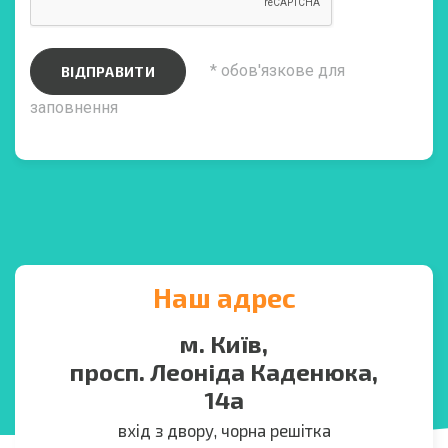
* обов'язкове для
ВІДПРАВИТИ
заповнення
Наш адрес
м. Київ,
просп. Леоніда Каденюка,
14а
вхід з двору, чорна решітка