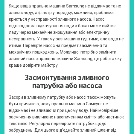
Якщо ваша пральна машина Samsung не віджимає та не
зливає воду, а фільтр у порядку, можливо, проблема
криється у несправності зливного насоса. Насос
відповідає за відкачування води з бака і може вийти з
ладу через механічне зношування або електричну
несправність. У такому разі машина гудітиме, але вода не
йтиме. Перевірте насос на предмет засмічення та
механічних пошкоджень. Можливо, потрібно замінити
зливний насос пральної машини Samsung, це робота яку
краще довірити майстру.
Засмоктування зливного
патрубка або насоса
Засори в зливному патрубку або насосі також можуть
бути причиною, чому пральна машина Самсунг не
віджимає і не зливаючи при цьому воду. Найімовірніше
засмічення викликане накопиченням сміття або частинок
текстилю. Регулярно перевіряйте патрубок щодо
забруднень. Для цього від’єднайте зливний шланг від