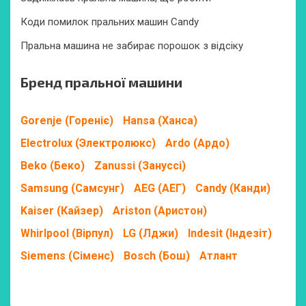
Коди помилок пральних машин Candy
Пральна машина не забирає порошок з відсіку
Бренд пральної машини
Gorenje (Гореніє)
Hansa (Ханса)
Electrolux (Электролюкс)
Ardo (Ардо)
Beko (Беко)
Zanussi (Зануссі)
Samsung (Самсунг)
AEG (АЕГ)
Candy (Канди)
Kaiser (Кайзер)
Ariston (Аристон)
Whirlpool (Вірпул)
LG (Лджи)
Indesit (Індезіт)
Siemens (Сіменс)
Bosch (Бош)
Атлант