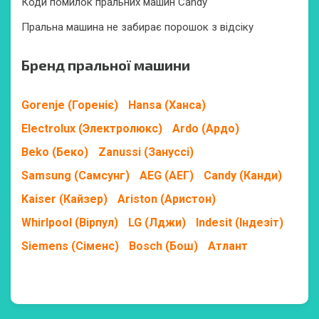
Коди помилок пральних машин Candy
Пральна машина не забирає порошок з відсіку
Бренд пральної машини
Gorenje (Гореніє)
Hansa (Ханса)
Electrolux (Электролюкс)
Ardo (Ардо)
Beko (Беко)
Zanussi (Зануссі)
Samsung (Самсунг)
AEG (АЕГ)
Candy (Канди)
Kaiser (Кайзер)
Ariston (Аристон)
Whirlpool (Вірпул)
LG (Лджи)
Indesit (Індезіт)
Siemens (Сіменс)
Bosch (Бош)
Атлант