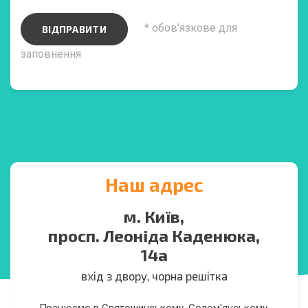
* обов'язкове для
ВІДПРАВИТИ
заповнення
Наш адрес
м. Київ,
просп. Леоніда Каденюка,
14а
вхід з двору, чорна решітка
Працюємо в Святошинському, Солом'янському,