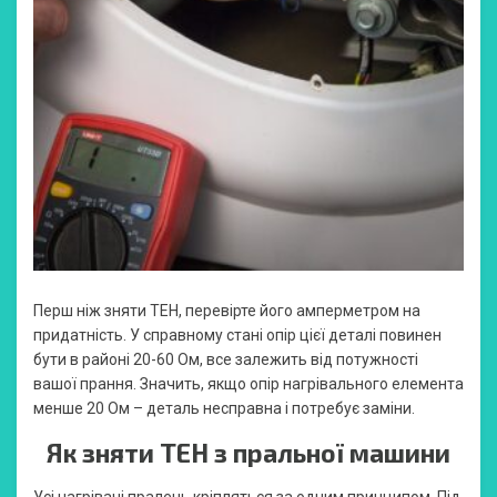
Перш ніж зняти ТЕН, перевірте його амперметром на
придатність. У справному стані опір цієї деталі повинен
бути в районі 20-60 Ом, все залежить від потужності
вашої прання. Значить, якщо опір нагрівального елемента
менше 20 Ом – деталь несправна і потребує заміни.
Як зняти ТЕН з пральної машини
Усі нагрівачі пралень кріпляться за одним принципом. Під