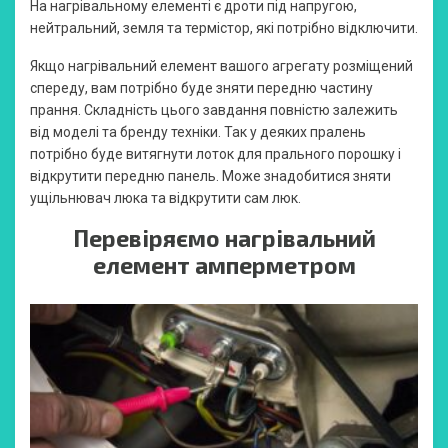
На нагрівальному елементі є дроти під напругою,
нейтральний, земля та термістор, які потрібно відключити.
Якщо нагрівальний елемент вашого агрегату розміщений
спереду, вам потрібно буде зняти передню частину
прання. Складність цього завдання повністю залежить
від моделі та бренду техніки. Так у деяких пралень
потрібно буде витягнути лоток для прального порошку і
відкрутити передню панель. Може знадобитися зняти
ущільнювач люка та відкрутити сам люк.
Перевіряємо нагрівальний
елемент амперметром