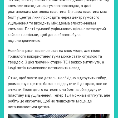
клемами знаходиться гумова прокладка, а далі
розташована металева пластина. Ця сама пластина має
болт у центрі, який проходить через центр гумового
ущільнення та виходить між двома електричними
клемами. Болт і гумовий ущільнювач щільно затягнутий
гайкою настільки, щоб дана область була
водонепроникною.
Новий нагрівач щільно встає на своє місце, але після
тривалого використання гума може стати опуклою та
твердою. З цієї причини старий ТЕН важко витягнути, а
іноді потім неможливо встановити назад.
Отже, щоб зняти цю деталь, необхідно відкрутити гайку,
розміщену в центрі, бажано відкрутити її до краю, але не
знімати. Після цього натисніть на болт, щоб відсунути
пластину від ущільнення. Тепер ТЕН можна витягнути, але
робіть це акуратно, щоб не пошкодити місце, де
встановлюється деталь.