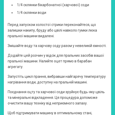
1/4 склянки бікарбонатної (харчової) соди
1/4 склянки води
Перед запуском холостої стрики переконайтеся, що
залишки накипу, бруду або цвілі навколо гумки люка
пральної машини видалені.
Змішайте воду та харчову соду разом у невеликій ємності.
Додайте цей розчин у відсік для пральних засобів вашої
пральної машини. Налийте оцет прямо в барабан
агрегату.
Запустіть цикл прання, вибравши найгарячу температуру
нагрівання води, доступну на пральній машині.
Поєднання оцту та харчової соди зруйнує будь-яку цвіль
та мінеральні відкладення. Ця процедура допоможе
очистити вашу техніку від неприємного запаху.
Щоб підтримувати машину в оптимальному стані,