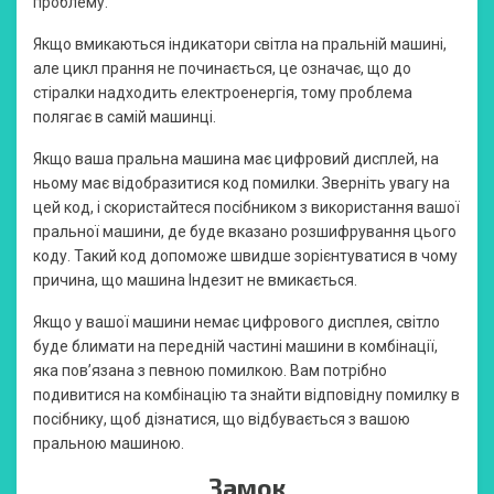
проблему.
Якщо вмикаються індикатори світла на пральній машині,
але цикл прання не починається, це означає, що до
стіралки надходить електроенергія, тому проблема
полягає в самій машинці.
Якщо ваша пральна машина має цифровий дисплей, на
ньому має відобразитися код помилки. Зверніть увагу на
цей код, і скористайтеся посібником з використання вашої
пральної машини, де буде вказано розшифрування цього
коду. Такий код допоможе швидше зорієнтуватися в чому
причина, що машина Індезит не вмикається.
Якщо у вашої машини немає цифрового дисплея, світло
буде блимати на передній частині машини в комбінації,
яка пов’язана з певною помилкою. Вам потрібно
подивитися на комбінацію та знайти відповідну помилку в
посібнику, щоб дізнатися, що відбувається з вашою
пральною машиною.
Замок