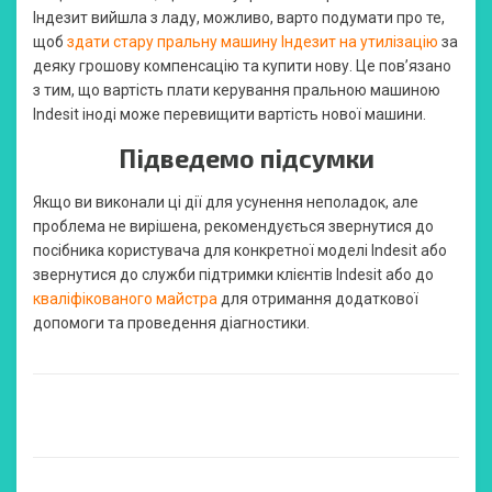
Індезит вийшла з ладу, можливо, варто подумати про те,
щоб
здати стару пральну машину Індезит на утилізацію
за
деяку грошову компенсацію та купити нову. Це пов’язано
з тим, що вартість плати керування пральною машиною
Indesit іноді може перевищити вартість нової машини.
Підведемо підсумки
Якщо ви виконали ці дії для усунення неполадок, але
проблема не вирішена, рекомендується звернутися до
посібника користувача для конкретної моделі Indesit або
звернутися до служби підтримки клієнтів Indesit або до
кваліфікованого майстра
для отримання додаткової
допомоги та проведення діагностики.