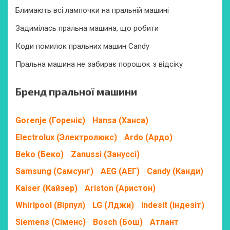
Блимають всі лампочки на пральній машині
Задимілась пральна машина, що робити
Коди помилок пральних машин Candy
Пральна машина не забирає порошок з відсіку
Бренд пральної машини
Gorenje (Гореніє)
Hansa (Ханса)
Electrolux (Электролюкс)
Ardo (Ардо)
Beko (Беко)
Zanussi (Зануссі)
Samsung (Самсунг)
AEG (АЕГ)
Candy (Канди)
Kaiser (Кайзер)
Ariston (Аристон)
Whirlpool (Вірпул)
LG (Лджи)
Indesit (Індезіт)
Siemens (Сіменс)
Bosch (Бош)
Атлант