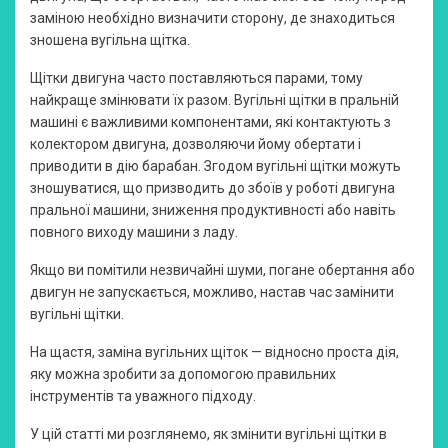
заміною необхідно визначити сторону, де знаходиться
зношена вугільна щітка.
Щітки двигуна часто поставляються парами, тому
найкраще змінювати їх разом. Вугільні щітки в пральній
машині є важливими компонентами, які контактують з
колектором двигуна, дозволяючи йому обертати і
приводити в дію барабан. Згодом вугільні щітки можуть
зношуватися, що призводить до збоїв у роботі двигуна
пральної машини, зниження продуктивності або навіть
повного виходу машини з ладу.
Якщо ви помітили незвичайні шуми, погане обертання або
двигун не запускається, можливо, настав час замінити
вугільні щітки.
На щастя, заміна вугільних щіток — відносно проста дія,
яку можна зробити за допомогою правильних
інструментів та уважного підходу.
У цій статті ми розглянемо, як змінити вугільні щітки в