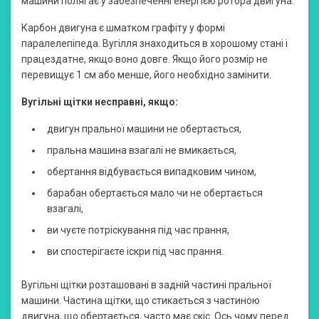
машини полягає у забезпеченні енергією ротора двигуна.
Карбон двигуна є шматком графіту у формі
паралелепіпеда. Вугілля знаходиться в хорошому стані і
працездатне, якщо воно довге. Якщо його розмір не
перевищує 1 см або менше, його необхідно замінити.
Вугільні щітки несправні, якщо:
двигун пральної машини не обертається,
пральна машина взагалі не вмикається,
обертання відбувається випадковим чином,
барабан обертається мало чи не обертається
взагалі,
ви чуєте потріскування під час прання,
ви спостерігаєте іскри під час прання.
Вугільні щітки розташовані в задній частині пральної
машини. Частина щітки, що стикається з частиною
двигуна, що обертається, часто має скіс. Ось чому перед