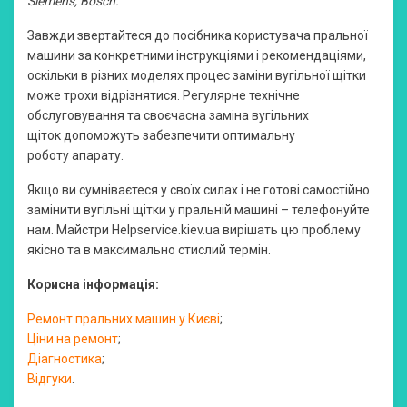
Siemens, Bosch.
Завжди звертайтеся до посібника користувача пральної
машини за конкретними інструкціями і рекомендаціями,
оскільки в різних моделях процес заміни вугільної щітки
може трохи відрізнятися. Регулярне технічне
обслуговування та своєчасна заміна вугільних
щіток допоможуть забезпечити оптимальну
роботу апарату.
Якщо ви сумніваєтеся у своїх силах і не готові самостійно
замінити вугільні щітки у пральній машині – телефонуйте
нам. Майстри Helpservice.kiev.ua вирішать цю проблему
якісно та в максимально стислий термін.
Корисна інформація:
Ремонт пральних машин у Києві
;
Ціни на ремонт
;
Діагностика
;
Відгуки
.