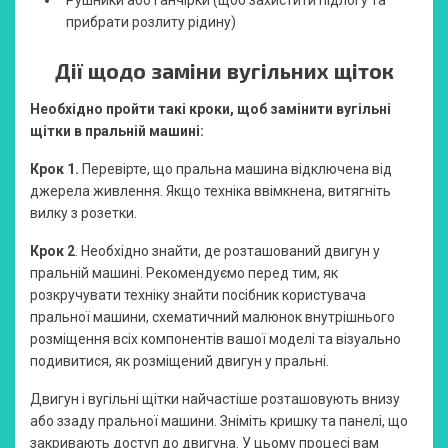
Рушники або ганчірки (щоб захистити підлогу та
прибрати розлиту рідину)
Дії щодо заміни вугільних щіток
Необхідно пройти такі кроки, щоб замінити вугільні
щітки в пральній машині:
Крок 1.
Перевірте, що пральна машина відключена від
джерела живлення. Якщо техніка ввімкнена, витягніть
вилку з розетки.
Крок 2
. Необхідно знайти, де розташований двигун у
пральній машині. Рекомендуємо перед тим, як
розкручувати техніку знайти посібник користувача
пральної машини, схематичний малюнок внутрішнього
розміщення всіх компонентів вашої моделі та візуально
подивитися, як розміщений двигун у пральні.
Двигун і вугільні щітки найчастіше розташовують внизу
або ззаду пральної машини. Зніміть кришку та панелі, що
закривають доступ до двигуна. У цьому процесі вам