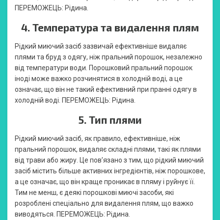
ПЕРЕМОЖЕЦЬ: Рідина.
4. Температура та видалення плям
Рідкий миючий засіб зазвичай ефективніше видаляє
плями та бруд з одягу, ніж пральний порошок, незалежно
від температури води. Порошковий пральний порошок
іноді може важко розчинятися в холодній воді, а це
означає, що він не такий ефективний при пранні одягу в
холодній воді. ПЕРЕМОЖЕЦЬ: Рідина.
5. Тип плями
Рідкий миючий засіб, як правило, ефективніше, ніж
пральний порошок, видаляє складні плями, такі як плями
від трави або жиру. Це пов’язано з тим, що рідкий миючий
засіб містить більше активних інгредієнтів, ніж порошкове,
а це означає, що він краще проникає в пляму і руйнує її.
Тим не менш, є деякі порошкові миючі засоби, які
розроблені спеціально для видалення плям, що важко
виводяться. ПЕРЕМОЖЕЦЬ: Рідина.