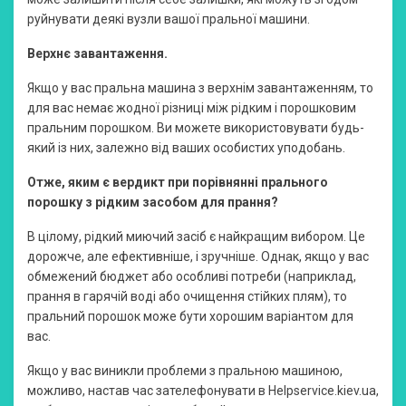
руйнувати деякі вузли вашої пральної машини.
Верхнє завантаження.
Якщо у вас пральна машина з верхнім завантаженням, то
для вас немає жодної різниці між рідким і порошковим
пральним порошком. Ви можете використовувати будь-
який із них, залежно від ваших особистих уподобань.
Отже, яким є вердикт при порівнянні прального
порошку з рідким засобом для прання?
В цілому, рідкий миючий засіб є найкращим вибором. Це
дорожче, але ефективніше, і зручніше. Однак, якщо у вас
обмежений бюджет або особливі потреби (наприклад,
прання в гарячій воді або очищення стійких плям), то
пральний порошок може бути хорошим варіантом для
вас.
Якщо у вас виникли проблеми з пральною машиною,
можливо, настав час зателефонувати в Helpservice.kiev.ua,