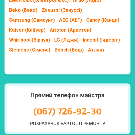
Electrolux (Электролюкс)
Ardo (Ардо)
Beko (Беко)
Zanussi (Зануссі)
Samsung (Самсунг)
AEG (АЕГ)
Candy (Канди)
Kaiser (Кайзер)
Ariston (Аристон)
Whirlpool (Вірпул)
LG (Лджи)
Indesit (Індезіт)
Siemens (Сіменс)
Bosch (Бош)
Атлант
Прямий телефон майстра
(067) 726-92-30
РОЗРАХУНОК ВАРТОСТІ РЕМОНТУ