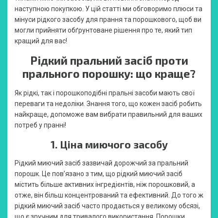
наступною покупкою. У цій статті ми обговоримо плюси та
мінуси рідкого засобу для прання та порошкового, щоб ви
могли прийняти обґрунтоване рішення про те, який тип
кращий для вас!
Рідкий пральний засіб проти
прального порошку: що краще?
Як рідкі, так і порошкоподібні пральні засоби мають свої
переваги та недоліки. Знання того, що кожен засіб робить
найкраще, допоможе вам вибрати правильний для ваших
потреб у пранні!
1. Ціна миючого засобу
Рідкий миючий засіб зазвичай дорожчий за пральний
порошк. Це пов’язано з тим, що рідкий миючий засіб
містить більше активних інгредієнтів, ніж порошковий, а
отже, він більш концентрований та ефективний. До того ж
рідкий миючий засіб часто продається у великому обсязі,
що є зручним для тривалого використання. Порошки