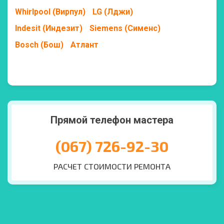
Whirlpool (Вирпул)
LG (Лджи)
Indesit (Индезит)
Siemens (Сименс)
Bosch (Бош)
Атлант
Прямой телефон мастера
(067) 726-92-30
РАСЧЕТ СТОИМОСТИ РЕМОНТА