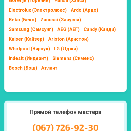
Gorenje (Горение)
Hansa (Ханса)
Electrolux (Электролюкс)
Ardo (Ардо)
Beko (Беко)
Zanussi (Занусси)
Samsung (Самсунг)
AEG (АЕГ)
Candy (Канди)
Kaiser (Кайзер)
Ariston (Аристон)
Whirlpool (Вирпул)
LG (Лджи)
Indesit (Индезит)
Siemens (Сименс)
Bosch (Бош)
Атлант
Прямой телефон мастера
(067) 726-92-30