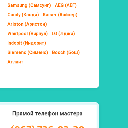
Samsung (Самсунг)
AEG (АЕГ)
Candy (Канди)
Kaiser (Кайзер)
Ariston (Аристон)
Whirlpool (Вирпул)
LG (Лджи)
Indesit (Индезит)
Siemens (Сименс)
Bosch (Бош)
Атлант
Прямой телефон мастера