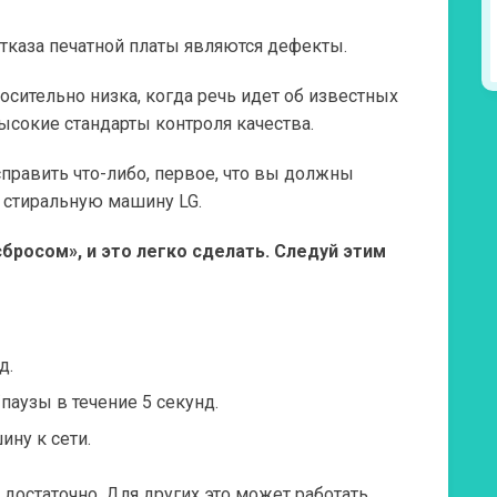
тказа печатной платы являются дефекты.
осительно низка, когда речь идет об известных
высокие стандарты контроля качества.
править что-либо, первое, что вы должны
ь стиральную машину LG.
росом», и это легко сделать. Следуй этим
д.
аузы в течение 5 секунд.
ну к сети.
достаточно. Для других это может работать