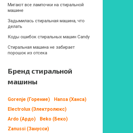
Мигают все лампочки на стиральной
машине
Задымилась стиральная машина, что
делать
Коды ошибок стиральных машин Candy
Стиральная машина не забирает
порошок из отсека
Бренд стиральной
машины
Gorenje (Горение)
Hansa (Ханса)
Electrolux (Электролюкс)
Ardo (Ардо)
Beko (Беко)
Zanussi (Занусси)