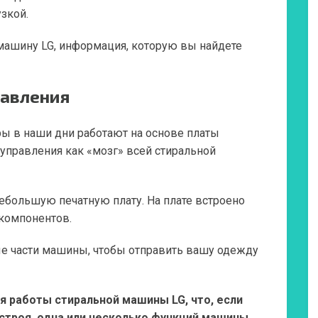
узкой.
 машину LG, информация, которую вы найдете
равления
 в наши дни работают на основе платы
 управления как «мозг» всей стиральной
ебольшую печатную плату. На плате встроено
компонентов.
е части машины, чтобы отправить вашу одежду
я работы стиральной машины LG, что, если
 строя, одна или несколько функций машины