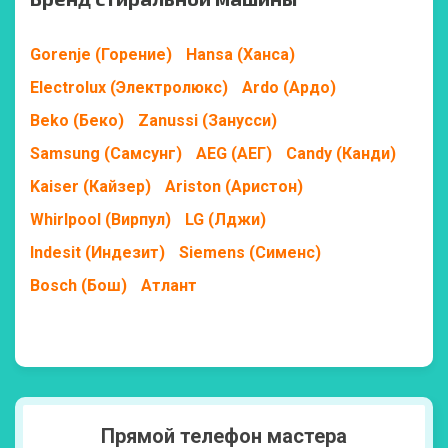
Gorenje (Горение)
Hansa (Ханса)
Electrolux (Электролюкс)
Ardo (Ардо)
Beko (Беко)
Zanussi (Занусси)
Samsung (Самсунг)
AEG (АЕГ)
Candy (Канди)
Kaiser (Кайзер)
Ariston (Аристон)
Whirlpool (Вирпул)
LG (Лджи)
Indesit (Индезит)
Siemens (Сименс)
Bosch (Бош)
Атлант
Прямой телефон мастера