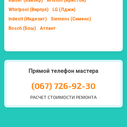
Kaiser (Кайзер)
Ariston (Аристон)
Whirlpool (Вирпул)
LG (Лджи)
Indesit (Индезит)
Siemens (Сименс)
Bosch (Бош)
Атлант
Прямой телефон мастера
(067) 726-92-30
РАСЧЕТ СТОИМОСТИ РЕМОНТА