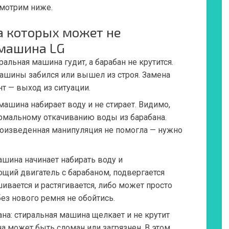
смотрим ниже.
а которых может не
 машина LG
ральная машина гудит, а барабан не крутится.
ашины забился или вышел из строя. Замена
нт — выход из ситуации.
машина набирает воду и не стирает.
Видимо,
рмальному откачиванию воды из барабана.
произведенная манипуляция не помогла — нужно
ашина начинает набирать воду и
щий двигатель с барабаном, подвергается
вается и растягивается, либо может просто
без нового ремня не обойтись.
ана:
стиральная машина щелкает и не крутит
а может быть сломан или загрязнен. В этом