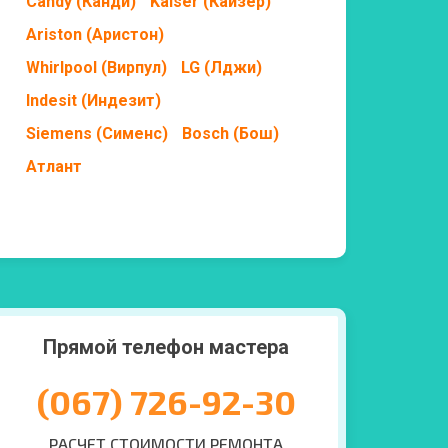
Candy (Канди)
Kaiser (Кайзер)
Ariston (Аристон)
Whirlpool (Вирпул)
LG (Лджи)
Indesit (Индезит)
Siemens (Сименс)
Bosch (Бош)
Атлант
Прямой телефон мастера
(067) 726-92-30
РАСЧЕТ СТОИМОСТИ РЕМОНТА