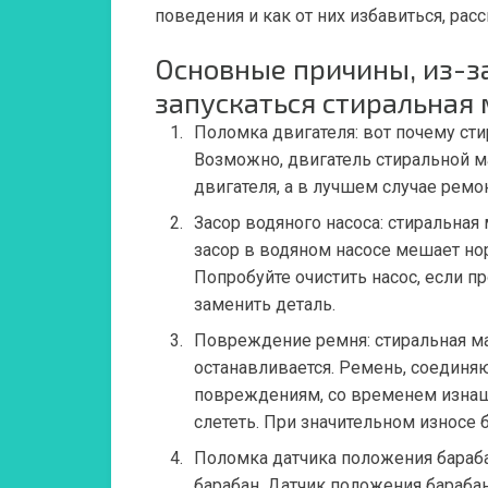
поведения и как от них избавиться, рас
Основные причины, из-з
запускаться стиральная
Поломка двигателя: вот
почему сти
Возможно, двигатель стиральной м
двигателя, а в лучшем случае ремо
Засор водяного насоса:
стиральная 
засор в водяном насосе мешает но
Попробуйте очистить насос, если 
заменить деталь.
Повреждение ремня:
стиральная м
останавливается.
Ремень, соединяю
повреждениям, со временем изнаши
слететь. При значительном износе 
Поломка датчика положения бараб
барабан.
Датчик положения барабан