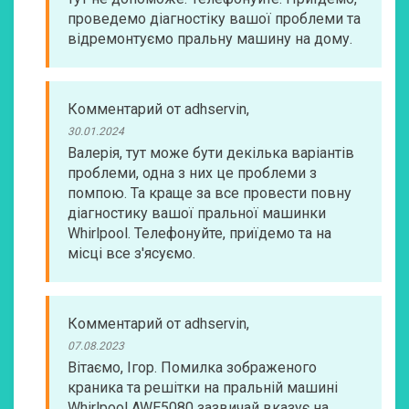
проведемо діагностіку вашої проблеми та
відремонтуємо пральну машину на дому.
Комментарий
от
adhservin
,
30.01.2024
Валерія, тут може бути декілька варіантів
проблеми, одна з них це проблеми з
помпою. Та краще за все провести повну
діагностику вашої пральної машинки
Whirlpool. Телефонуйте, приїдемо та на
місці все з'ясуємо.
Комментарий
от
adhservin
,
07.08.2023
Вітаємо, Ігор. Помилка зображеного
краника та решітки на пральній машині
Whirlpool AWE5080 зазвичай вказує на