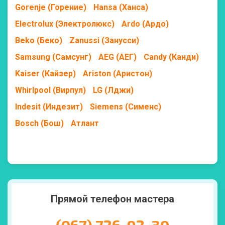
Gorenje (Горение)
Hansa (Ханса)
Electrolux (Электролюкс)
Ardo (Ардо)
Beko (Беко)
Zanussi (Занусси)
Samsung (Самсунг)
AEG (АЕГ)
Candy (Канди)
Kaiser (Кайзер)
Ariston (Аристон)
Whirlpool (Вирпул)
LG (Лджи)
Indesit (Индезит)
Siemens (Сименс)
Bosch (Бош)
Атлант
Прямой телефон мастера