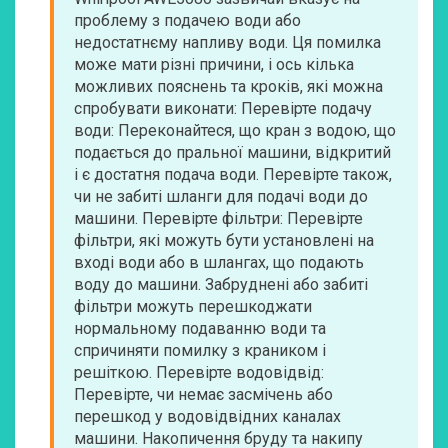
проблему з подачею води або
недостатнєму напливу води. Ця помилка
може мати різні причини, і ось кілька
можливих пояснень та кроків, які можна
спробувати виконати: Перевірте подачу
води: Переконайтеся, що кран з водою, що
подається до пральної машини, відкритий
і є достатня подача води. Перевірте також,
чи не забиті шланги для подачі води до
машини. Перевірте фільтри: Перевірте
фільтри, які можуть бути установлені на
вході води або в шлангах, що подають
воду до машини. Забруднені або забиті
фільтри можуть перешкоджати
нормальному подаванню води та
спричиняти помилку з краником і
решіткою. Перевірте водовідвід:
Перевірте, чи немає засмічень або
перешкод у водовідвідних каналах
машини. Накопичення бруду та накипу