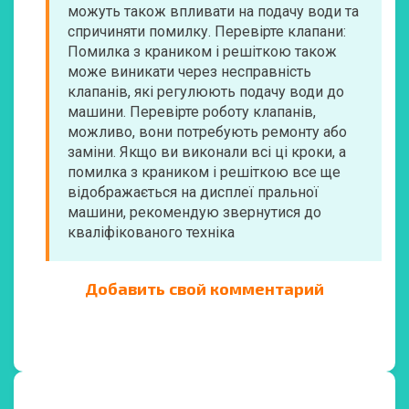
можуть також впливати на подачу води та
спричиняти помилку. Перевірте клапани:
Помилка з краником і решіткою також
може виникати через несправність
клапанів, які регулюють подачу води до
машини. Перевірте роботу клапанів,
можливо, вони потребують ремонту або
заміни. Якщо ви виконали всі ці кроки, а
помилка з краником і решіткою все ще
відображається на дисплеї пральної
машини, рекомендую звернутися до
кваліфікованого техніка
Добавить свой комментарий