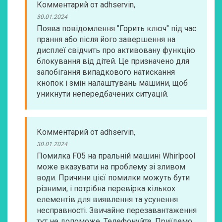
Комментарий
от
adhservin
,
30.01.2024
Поява повідомлення "Горить ключ" під час
прання або після його завершення на
дисплеї свідчить про активовану функцію
блокування від дітей. Це призначено для
запобігання випадкового натискання
кнопок і змін налаштувань машини, щоб
уникнути непередбачених ситуацій.
Комментарий
от
adhservin
,
30.01.2024
Помилка F05 на пральній машині Whirlpool
може вказувати на проблему зі зливом
води. Причини цієї помилки можуть бути
різними, і потрібна перевірка кількох
елементів для виявлення та усунення
несправності. Звичайне перезавантаження
тут не допоможе. Телефонуйте. Приїдемо,