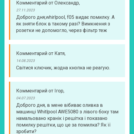
Комментарий
от
Олександр
,
27.11.2023
Доброго дня,whirlpool, f05 видає помилку. А
як зняти блок в такому разі? Вимкнення з
розетки не допомогло, через фільтр теж
Комментарий
от
Катя
,
14.08.2023
Світися ключик, жодна кнопка не реагую.
Комментарий
от
Ігор
,
04.07.2023
Доброго дня, в мене вібиває оливка в
машинці Whitlpool AWE5080 з лівого боку там
намальовано кранік і решітка і показано
помилку решітки, що це за помилка? Як її
зробити?