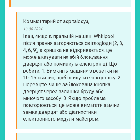
Комментарий
от
aspitalesya
,
13.06.2024
Іван, якщо в пральній машині Whirlpool
після прання загоряються світлодіоди (2, 3,
4, 6, 9), а кришка не відкривається, це
може вказувати на збій блокування
дверцят або помилку в електроніці. Що
робити: 1. Вимкніть машину з розетки на
10-15 хвилин, щоб скинути електроніку. 2.
Перевірте, чи не заблокована кнопка
дверцят через залишки бруду або
миючого засобу. 3. Якщо проблема
повторюється, це може вимагати заміни
замка дверцят або діагностики
електронного модуля майстром.