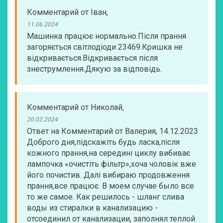
Комментарий
от
Іван
,
11.06.2024
Машинка працює нормально.Після прання
загоряється світлодіоди 23469.Кришка не
відкривається.Відкривається після
знеструмлення.Дякую за відповідь.
Комментарий
от
Николай
,
20.02.2024
Ответ на Комментарий от Валерия, 14.12.2023
Доброго дня,підскажіть будь ласка,після
кожного прання,на середині циклу вибиває
лампочка «очистіть фільтр»,хоча чоловік вже
його почистив. Далі вибираю продовження
прання,все працює. В моем случае было все
то же самое. Как решилось - шланг слива
воды из стиралки в канализацию -
отсоединил от канализации, заполнял теплой