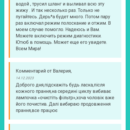
водой , трусил шланг и выливал всю эту
жижу . И так несколько раз. Только не
пугайтесь. Дерь*а будет много. Потом пару
раз включал режим полоскание и отжим. В
моем случае помогло. Надеюсь и Вам.
Можете включить режим диагностики.
Ютюб в помощь. Может еще его увидете.
Всем Мира!
Комментарий
от
Валерия
,
14.12.2023
Доброго дня,підскажіть будь ласка,після
кожного прання,на середині циклу вибиває
лампочка «очистіть фільтр»,хоча чоловік вже
його почистив. Далі вибираю продовження
прання,все працює